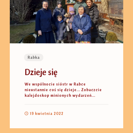
Rabka
Dzieje się
We wspólnocie sióstr w Rabce
nieustannie coś się dzieje... Zobaczcie
kalejdoskop minionych wydarzeń...
19 kwietnia 2022