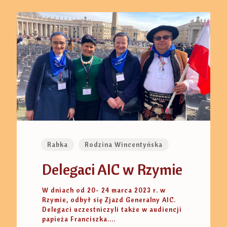
Rabka
Rodzina Wincentyńska
Delegaci AIC w Rzymie
W dniach od 20- 24 marca 2023 r. w
Rzymie, odbył się Zjazd Generalny AIC.
Delegaci uczestniczyli także w audiencji
papieża Franciszka....