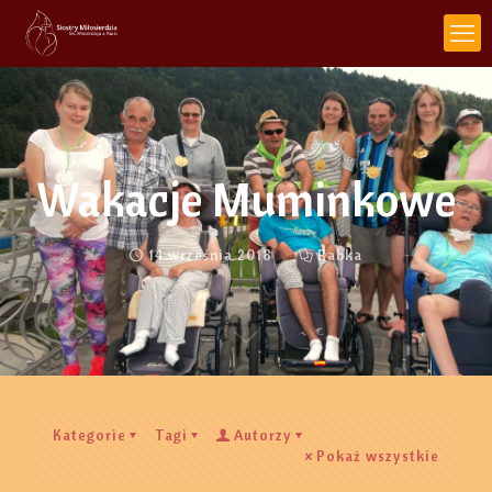
Wakacje Muminkowe
14 września 2018
Rabka
Kategorie
Tagi
Autorzy
Pokaż wszystkie