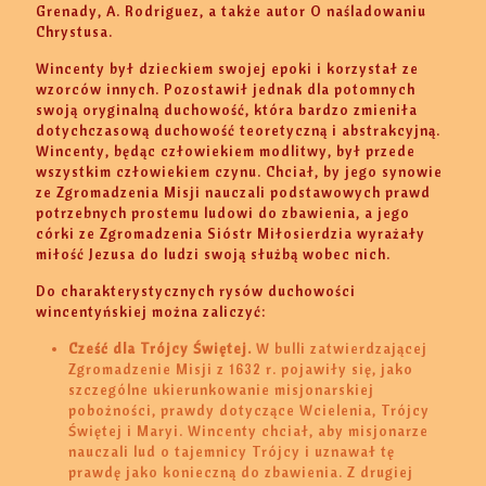
Grenady, A. Rodriguez, a także autor O naśladowaniu
Chrystusa.
Wincenty był dzieckiem swojej epoki i korzystał ze
wzorców innych. Pozostawił jednak dla potomnych
swoją oryginalną duchowość, która bardzo zmieniła
dotychczasową duchowość teoretyczną i abstrakcyjną.
Wincenty, będąc człowiekiem modlitwy, był przede
wszystkim człowiekiem czynu. Chciał, by jego synowie
ze Zgromadzenia Misji nauczali podstawowych prawd
potrzebnych prostemu ludowi do zbawienia, a jego
córki ze Zgromadzenia Sióstr Miłosierdzia wyrażały
miłość Jezusa do ludzi swoją służbą wobec nich.
Do charakterystycznych rysów duchowości
wincentyńskiej można zaliczyć:
Cześć dla Trójcy Świętej.
W bulli zatwierdzającej
Zgromadzenie Misji z 1632 r. pojawiły się, jako
szczególne ukierunkowanie misjonarskiej
pobożności, prawdy dotyczące Wcielenia, Trójcy
Świętej i Maryi. Wincenty chciał, aby misjonarze
nauczali lud o tajemnicy Trójcy i uznawał tę
prawdę jako konieczną do zbawienia. Z drugiej