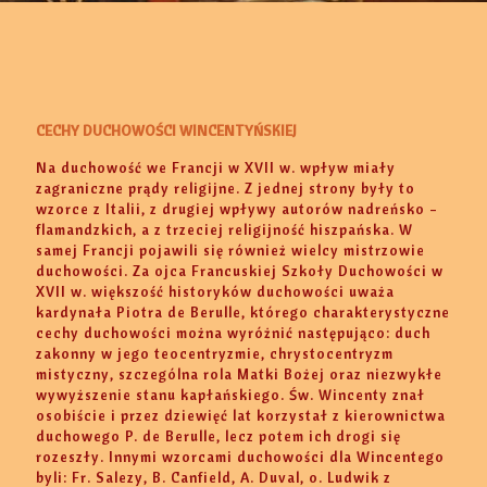
CECHY DUCHOWOŚCI WINCENTYŃSKIEJ
Na duchowość we Francji w XVII w. wpływ miały
zagraniczne prądy religijne. Z jednej strony były to
wzorce z Italii, z drugiej wpływy autorów nadreńsko –
flamandzkich, a z trzeciej religijność hiszpańska. W
samej Francji pojawili się również wielcy mistrzowie
duchowości. Za ojca Francuskiej Szkoły Duchowości w
XVII w. większość historyków duchowości uważa
kardynała Piotra de Berulle, którego charakterystyczne
cechy duchowości można wyróżnić następująco: duch
zakonny w jego teocentryzmie, chrystocentryzm
mistyczny, szczególna rola Matki Bożej oraz niezwykłe
wywyższenie stanu kapłańskiego. Św. Wincenty znał
osobiście i przez dziewięć lat korzystał z kierownictwa
duchowego P. de Berulle, lecz potem ich drogi się
rozeszły. Innymi wzorcami duchowości dla Wincentego
byli: Fr. Salezy, B. Canfield, A. Duval, o. Ludwik z