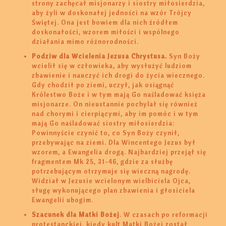
strony zachęcał misjonarzy i siostry miłosierdzia,
aby żyli w doskonałej jedności na wzór Trójcy
Świętej. Ona jest bowiem dla nich źródłem
doskonałości, wzorem miłości i wspólnego
działania mimo różnorodności.
Podziw dla Wcielenia Jezusa Chrystusa.
Syn Boży
wcielił się w człowieka, aby wysłużyć ludziom
zbawienie i nauczyć ich drogi do życia wiecznego.
Gdy chodził po ziemi, uczył, jak osiągnąć
Królestwo Boże i w tym mają Go naśladować księża
misjonarze. On nieustannie pochylał się również
nad chorymi i cierpiącymi, aby im pomóc i w tym
mają Go naśladować siostry miłosierdzia:
Powinnyście czynić to, co Syn Boży czynił,
przebywając na ziemi. Dla Wincentego Jezus był
wzorem, a Ewangelia drogą. Najbardziej przejął się
fragmentem Mk 25, 31-46, gdzie za służbę
potrzebującym otrzymuje się wieczną nagrodę.
Widział w Jezusie wcielonym wielbiciela Ojca,
sługę wykonującego plan zbawienia i głosiciela
Ewangelii ubogim.
Szacunek dla Matki Bożej
. W czasach po reformacji
protestanckiej, kiedy kult Matki Bożej został