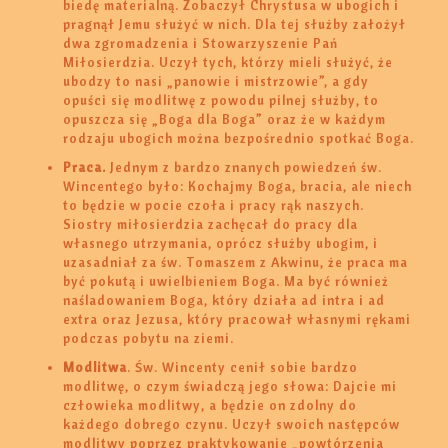
biedę materialną. Zobaczył Chrystusa w ubogich i
pragnął Jemu służyć w nich. Dla tej służby założył
dwa zgromadzenia i Stowarzyszenie Pań
Miłosierdzia. Uczył tych, którzy mieli służyć, że
ubodzy to nasi „panowie i mistrzowie”, a gdy
opuści się modlitwę z powodu pilnej służby, to
opuszcza się „Boga dla Boga” oraz że w każdym
rodzaju ubogich można bezpośrednio spotkać Boga.
Praca.
Jednym z bardzo znanych powiedzeń św.
Wincentego było: Kochajmy Boga, bracia, ale niech
to będzie w pocie czoła i pracy rąk naszych.
Siostry miłosierdzia zachęcał do pracy dla
własnego utrzymania, oprócz służby ubogim, i
uzasadniał za św. Tomaszem z Akwinu, że praca ma
być pokutą i uwielbieniem Boga. Ma być również
naśladowaniem Boga, który działa ad intra i ad
extra oraz Jezusa, który pracował własnymi rękami
podczas pobytu na ziemi.
Modlitwa
. Św. Wincenty cenił sobie bardzo
modlitwę, o czym świadczą jego słowa: Dajcie mi
człowieka modlitwy, a będzie on zdolny do
każdego dobrego czynu. Uczył swoich następców
modlitwy poprzez praktykowanie „powtórzenia