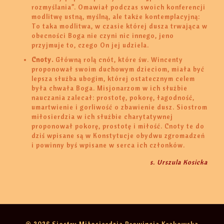
rozmyślania”. Omawiał podczas swoich konferencji
modlitwę ustną, myślną, ale także kontemplacyjną:
To taka modlitwa, w czasie której dusza trwająca w
obecności Boga nie czyni nic innego, jeno
przyjmuje to, czego On jej udziela.
Cnoty.
Główną rolą cnót, które św. Wincenty
proponował swoim duchowym dzieciom, miała być
lepsza służba ubogim, której ostatecznym celem
była chwała Boga. Misjonarzom w ich służbie
nauczania zalecał: prostotę, pokorę, łagodność,
umartwienie i gorliwość o zbawienie dusz. Siostrom
miłosierdzia w ich służbie charytatywnej
proponował pokorę, prostotę i miłość. Cnoty te do
dziś wpisane są w Konstytucje obydwu zgromadzeń
i powinny byś wpisane w serca ich członków.
s. Urszula Kosicka