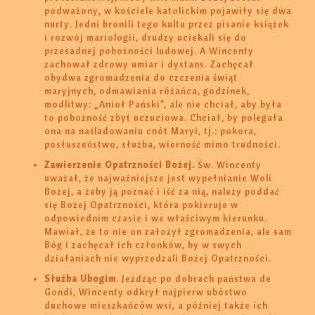
podważony, w kościele katolickim pojawiły się dwa
nurty. Jedni bronili tego kultu przez pisanie książek
i rozwój mariologii, drudzy uciekali się do
przesadnej pobożności ludowej. A Wincenty
zachował zdrowy umiar i dystans. Zachęcał
obydwa zgromadzenia do czczenia świąt
maryjnych, odmawiania różańca, godzinek,
modlitwy: „Anioł Pański”, ale nie chciał, aby była
to pobożność zbyt uczuciowa. Chciał, by polegała
ona na naśladowaniu cnót Maryi, tj.: pokora,
posłuszeństwo, służba, wierność mimo trudności.
Zawierzenie Opatrzności Bożej.
Św. Wincenty
uważał, że najważniejsze jest wypełnianie Woli
Bożej, a żeby ją poznać i iść za nią, należy poddać
się Bożej Opatrzności, która pokieruje w
odpowiednim czasie i we właściwym kierunku.
Mawiał, że to nie on założył zgromadzenia, ale sam
Bóg i zachęcał ich członków, by w swych
działaniach nie wyprzedzali Bożej Opatrzności.
Służba Ubogim
. Jeżdżąc po dobrach państwa de
Gondi, Wincenty odkrył najpierw ubóstwo
duchowe mieszkańców wsi, a później także ich