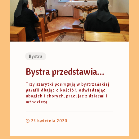
Bystra
Bystra przedstawia…
Trzy szarytki posługują w bystrzańskiej
parafii dbając o kościół, odwiedzając
ubogich i chorych, pracując z dziećmi i
młodzieżą...
23 kwietnia 2020