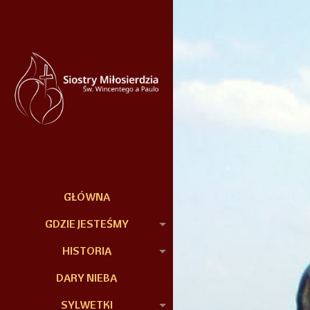
GŁÓWNA
GDZIE JESTEŚMY
HISTORIA
DARY NIEBA
SYLWETKI