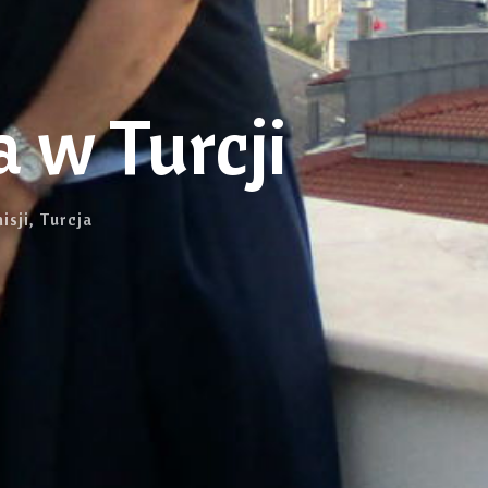
 w Turcji
isji
,
Turcja