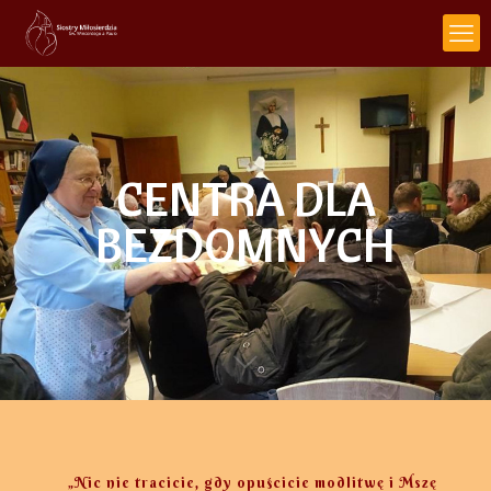
CENTRA DLA
BEZDOMNYCH
„Nic nie tracicie, gdy opuścicie modlitwę i Mszę