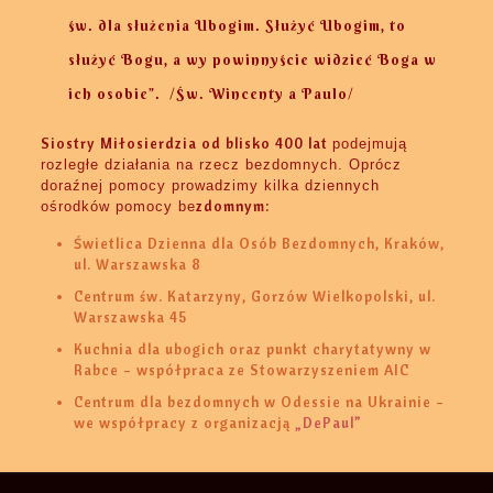
św. dla służenia Ubogim. Służyć Ubogim, to
służyć Bogu, a wy powinnyście widzieć Boga w
ich osobie”. /Św. Wincenty a Paulo/
Siostry Miłosierdzia od blisko 400 lat
podejmują
rozległe działania na rzecz bezdomnych. Oprócz
doraźnej pomocy prowadzimy kilka dziennych
zdomnym:
ośrodków pomocy be
Świetlica Dzienna dla Osób Bezdomnych, Kraków,
ul. Warszawska 8
Centrum św. Katarzyny, Gorzów Wielkopolski, ul.
Warszawska 45
Kuchnia dla ubogich oraz punkt charytatywny w
Rabce – współpraca ze Stowarzyszeniem AIC
Centrum dla bezdomnych w Odessie na Ukrainie –
we współpracy z organizacją
„DePaul”