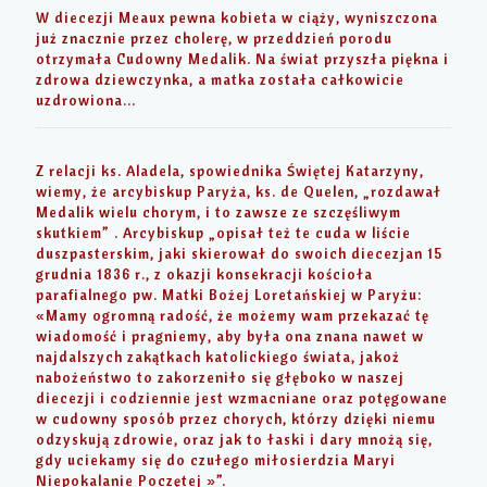
W diecezji Meaux pewna kobieta w ciąży, wyniszczona
już znacznie przez cholerę, w przeddzień porodu
otrzymała Cudowny Medalik. Na świat przyszła piękna i
zdrowa dziewczynka, a matka została całkowicie
uzdrowiona…
Z relacji ks. Aladela, spowiednika Świętej Katarzyny,
wiemy, że arcybiskup Paryża, ks. de Quelen, „rozdawał
Medalik wielu chorym, i to zawsze ze szczęśliwym
skutkiem” . Arcybiskup „opisał też te cuda w liście
duszpasterskim, jaki skierował do swoich diecezjan 15
grudnia 1836 r., z okazji konsekracji kościoła
parafialnego pw. Matki Bożej Loretańskiej w Paryżu:
«Mamy ogromną radość, że możemy wam przekazać tę
wiadomość i pragniemy, aby była ona znana nawet w
najdalszych zakątkach katolickiego świata, jakoż
nabożeństwo to zakorzeniło się głęboko w naszej
diecezji i codziennie jest wzmacniane oraz potęgowane
w cudowny sposób przez chorych, którzy dzięki niemu
odzyskują zdrowie, oraz jak to łaski i dary mnożą się,
gdy uciekamy się do czułego miłosierdzia Maryi
Niepokalanie Poczętej »”.