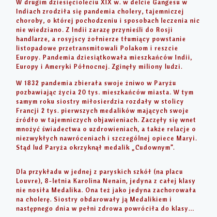
W drugim dziesięcioleciu XIX w. w delcie Gangesu w
Indiach zrodziła się pandemia cholery, tajemniczej
choroby, o której pochodzeniu i sposobach leczenia nic
nie wiedziano. Z Indii zarazę przynieśli do Rosji
handlarze, a rosyjscy żołnierze tłumiący powstanie
listopadowe przetransmitowali Polakom i reszcie
Europy. Pandemia dziesiątkowała mieszkańców Indii,
Europy i Ameryki Północnej. Zginęły miliony ludzi.
W 1832 pandemia zbierała swoje żniwo w Paryżu
pozbawiając życia 20 tys. mieszkańców miasta. W tym
samym roku siostry miłosierdzia rozdały w stolicy
Francji 2 tys. pierwszych medalików mających swoje
źródło w tajemniczych objawieniach. Zaczęły się wnet
mnożyć świadectwa o uzdrowieniach, a także relacje o
niezwykłych nawróceniach i szczególnej opiece Maryi.
Stąd lud Paryża okrzyknął medalik „Cudownym”.
Dla przykładu w jednej z paryskich szkół (na placu
Louvre), 8-letnia Karolina Nenain, jedyna z całej klasy
nie nosiła Medalika. Ona też jako jedyna zachorowała
na cholerę. Siostry obdarowały ją Medalikiem i
następnego dnia w pełni zdrowa powróciła do klasy…