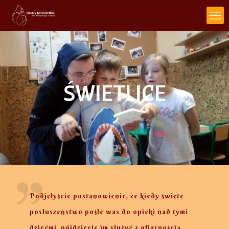
ŚWIETLICE
Podjęłyście postanowienie, że kiedy święte
posłuszeństwo pośle was do opieki nad tymi
dziećmi, pójdziecie im służyć z ofiarnością,