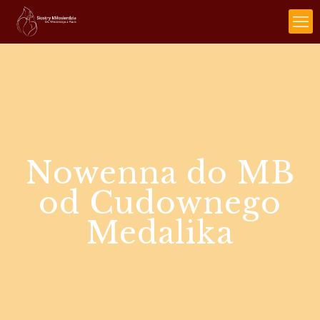
Nowenna do MB
od Cudownego
Medalika