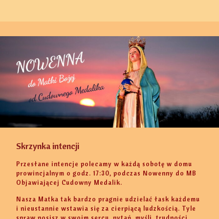
Skrzynka intencji
Przesłane intencje polecamy w każdą sobotę w domu
prowincjalnym o godz. 17:30, podczas Nowenny do MB
Objawiającej Cudowny Medalik.
Nasza Matka tak bardzo pragnie udzielać łask każdemu
i nieustannie wstawia się za cierpiącą ludzkością. Tyle
spraw nosisz w swoim sercu, pytań, myśli, trudności,