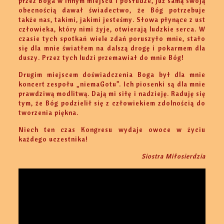
przez Boga w innym miejscu i posłudze, już samą swoją
obecnością dawał świadectwo, że Bóg potrzebuje
także nas, takimi, jakimi jesteśmy. Słowa płynące z ust
człowieka, który nimi żyje, otwierają ludzkie serca. W
czasie tych spotkań wiele zdań poruszyło mnie, stało
się dla mnie światłem na dalszą drogę i pokarmem dla
duszy. Przez tych ludzi przemawiał do mnie Bóg!
Drugim miejscem doświadczenia Boga był dla mnie
koncert zespołu „niemaGotu”. Ich piosenki są dla mnie
prawdziwą modlitwą. Dają mi siłę i nadzieję. Raduję się
tym, że Bóg podzielił się z człowiekiem zdolnością do
tworzenia piękna.
Niech ten czas Kongresu wydaje owoce w życiu
każdego uczestnika!
Siostra Miłosierdzia