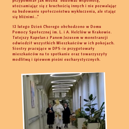
przypomniał jak można "budować wspólnotę,
utożsamiając się z kruchością innych i nie pozwalając
na budowanie społeczeństwa wykluczenia, ale stając
się bliźnimi...”
13 lutego Dzień Chorego obchodzono w Domu
Pomocy Społecznej im. L. i A. Helclów w Krakowie.
Tutejszy Kapelan z Panem Jezusem w monstrancji
odwiedził wszystkich Mieszkańców w ich pokojach.
Siostry pracujące w DPS-ie przygotowały
mieszkańców na to spotkanie oraz towarzyszyły
modlitwą i śpiewem pieśni eucharystycznych.