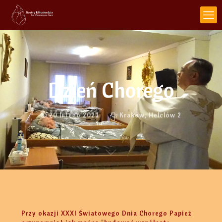
Dzień Chorego
20 lutego 2023
Kraków, Helclów 2
Przy okazji XXXI Światowego Dnia Chorego Papież